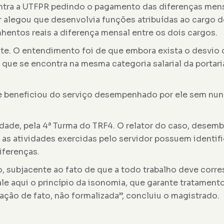
ontra a UTFPR pedindo o pagamento das diferenças mens
r alegou que desenvolvia funções atribuídas ao cargo 
hentos reais a diferença mensal entre os dois cargos.
te. O entendimento foi de que embora exista o desvio d
 que se encontra na mesma categoria salarial da portari
 se beneficiou do serviço desempenhado por ele sem nu
dade, pela 4ª Turma do TRF4. O relator do caso, desemb
s atividades exercidas pelo servidor possuem identifi
iferenças.
o, subjacente ao fato de que a todo trabalho deve cor
ale aqui o princípio da isonomia, que garante tratamen
uação de fato, não formalizada”, concluiu o magistrado.