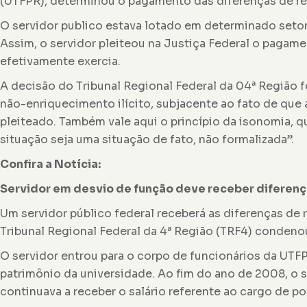
(UTFPR), determinou o pagamento das diferenças de r
O servidor publico estava lotado em determinado seto
Assim, o servidor pleiteou na Justiça Federal o pagam
efetivamente exercia.
A decisão do Tribunal Regional Federal da 04ª Região f
não-enriquecimento ilícito, subjacente ao fato de que
pleiteado. Também vale aqui o princípio da isonomia, q
situação seja uma situação de fato, não formalizada”.
Confira a Notícia:
Servidor em desvio de função deve receber diferen
Um servidor público federal receberá as diferenças de
Tribunal Regional Federal da 4ª Região (TRF4) condenou
O servidor entrou para o corpo de funcionários da UTFP
patrimônio da universidade. Ao fim do ano de 2008, o s
continuava a receber o salário referente ao cargo de por