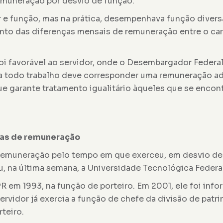
emuneração por desvio de função.
r e função, mas na prática, desempenhava função dive
ento das diferenças mensais de remuneração entre o car
oi favorável ao servidor, onde o Desembargador Federal
 a todo trabalho deve corresponder uma remuneração ad
ue garante tratamento igualitário àqueles que se encon
ças de remuneração
 remuneração pelo tempo em que exerceu, em desvio de 
, na última semana, a Universidade Tecnológica Federal
R em 1993, na função de porteiro. Em 2001, ele foi inf
ervidor já exercia a função de chefe da divisão de pat
teiro.