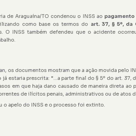
ária de Araguaína/TO condenou o INSS ao
pagamento d
 utilizando como base os termos do
art. 37, § 5º, da
eis. O INSS também defendeu que o acidente ocorr
balho.
ian, os documentos mostram que a ação movida pelo I
 já estaria prescrita: “…a parte final do § 5º do art. 37
asos em que haja dano causado de maneira direta ao pa
entes de ilícitos penais, administrativos ou de atos d
 o apelo do INSS e o processo foi extinto.