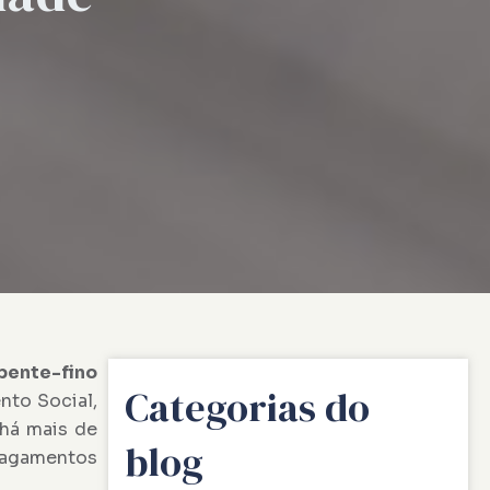
pente-fino
Categorias do
nto Social,
 há mais de
blog
pagamentos