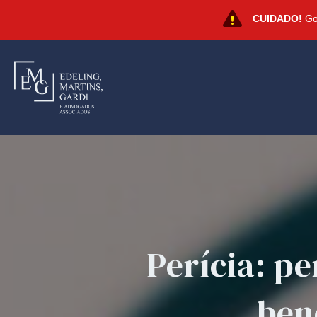
CUIDADO!
Gol
Perícia: pe
ben