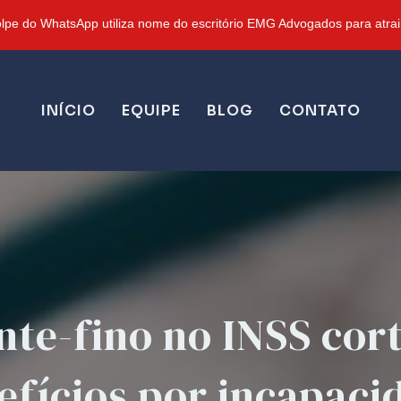
pe do WhatsApp utiliza nome do escritório EMG Advogados para atrair
INÍCIO
EQUIPE
BLOG
CONTATO
nte-fino no INSS cor
efícios por incapaci