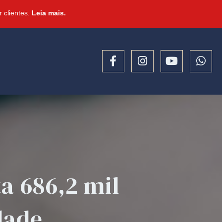
 clientes.
Leia mais.
ta 686,2 mil
dade