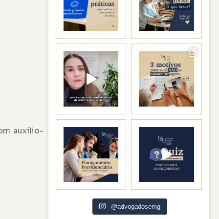
om auxílio-
@advogadosemg