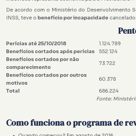
De acordo com o Ministério do Desenvolvimento So
INSS, teve o
benefício por incapacidade
cancelado
Pent
Perícias até 25/10/2018
1.124.789
Benefícios cortados após perícias
552.124
Benefícios cortados por não
73.722
comparecimento
Benefícios cortados por outros
60.378
motivos
Total
686.224
Fonte: Ministér
Como funciona o programa de re
Quando começou? Em agosto de 2016.