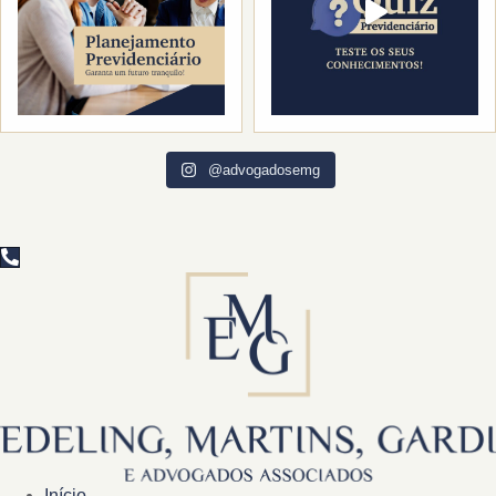
@advogadosemg
Início