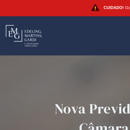
CUIDADO!
Gol
Nova Previd
Câmara: