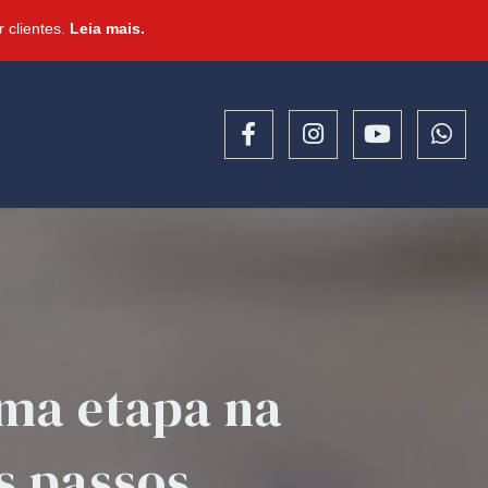
 clientes.
Leia mais.
uma etapa na
s passos