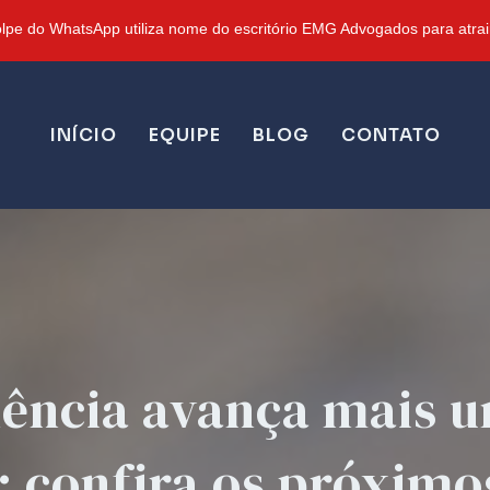
pe do WhatsApp utiliza nome do escritório EMG Advogados para atrair
INÍCIO
EQUIPE
BLOG
CONTATO
ência avança mais 
 confira os próximo