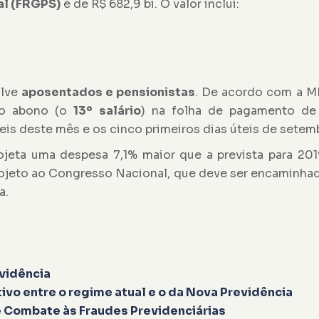
al (FRGPS)
é de R$ 682,9 bi. O valor inclui:
olve
aposentados e pensionistas
. De acordo com a M
 do abono (o
13º salário
) na folha de pagamento de
eis deste mês e os cinco primeiros dias úteis de setem
ojeta uma despesa 7,1% maior que a prevista para 20
projeto ao Congresso Nacional, que deve ser encaminha
a.
evidência
vo entre o regime atual e o da Nova Previdência
 Combate às Fraudes Previdenciárias