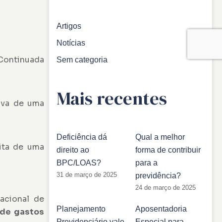
Artigos
Notícias
Continuada
Sem categoria
Mais recentes
tiva de uma
Deficiência dá
Qual a melhor
ita de uma
direito ao
forma de contribuir
BPC/LOAS?
para a
31 de março de 2025
previdência?
24 de março de 2025
acional de
Planejamento
Aposentadoria
 de gastos
Previdenciário vale
Especial para