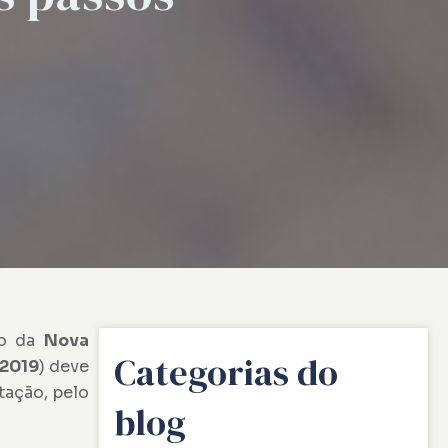
to da
Nova
Categorias do
/2019
) deve
tação, pelo
blog