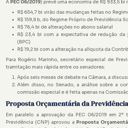
A
PEC 06/2019
) prevê uma economia de R$ 933,5 bi 
R$ 654,7 bi virão das mudanças feitas no Regim
R$ 159,8 b, do Regime Próprio de Previdência S
R$ 76,4 bi de alterações no abono salarial
R$ 23,4 bi com a expectativa de redução da 
(BPC)
R$ 19,2 bi com a alteração na alíquota da Contr
Para Rogério Marinho, secretário especial de Prev
tramitação mais rápida entre os senadores:
Após seis meses de debate na Câmara, a discu
Além disso, no Senado, a análise sobre a co
comissão especial e é feita apenas na Comissão
Proposta Orçamentária da Previdência
Em paralelo a aprovação da PEC 06/2019 em 2º tu
Previdência (CNP) aprovou a
Proposta Orçamentár