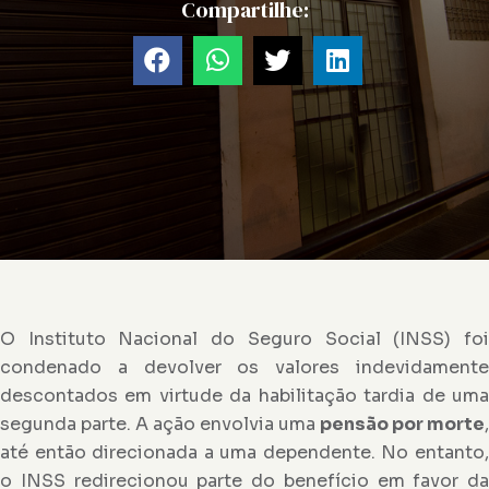
Compartilhe:
O Instituto Nacional do Seguro Social (INSS) foi
condenado a devolver os valores indevidamente
descontados em virtude da habilitação tardia de uma
segunda parte. A ação envolvia uma
pensão por morte
,
até então direcionada a uma dependente. No entanto,
o INSS redirecionou parte do benefício em favor da