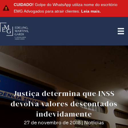
CUIDADO!
Golpe do WhatsApp utiliza nome do escritório
EMG Advogados para atrair clientes.
Leia mais.
Justiça determina que INSS
devolva valores descontados
indevidamente
27 de novembro de 2018
|
Notícias