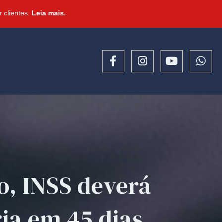
 clientes.
Leia mais.
o, INSS deverá
ia em 45 dias