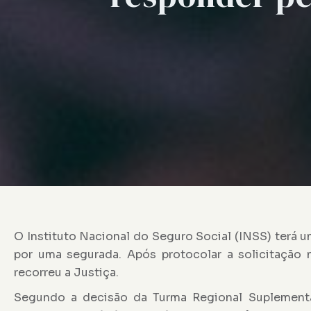
O Instituto Nacional do Seguro Social (INSS) terá u
por uma segurada. Após protocolar a solicitação
recorreu a Justiça.
Segundo a decisão da Turma Regional Suplement