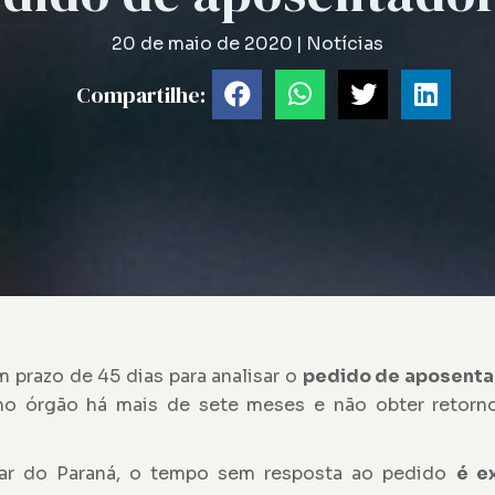
20 de maio de 2020
|
Notícias
Compartilhe:
m prazo de 45 dias para analisar o
pedido de aposenta
 no órgão há mais de sete meses e não obter retorno
ar do Paraná, o tempo sem resposta ao pedido
é e