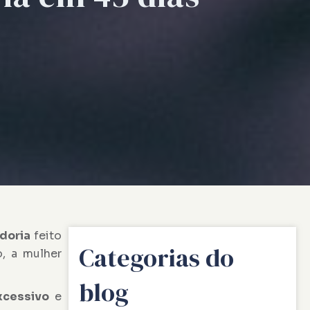
doria
feito
Categorias do
, a mulher
blog
xcessivo
e