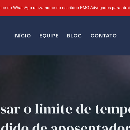
pe do WhatsApp utiliza nome do escritório EMG Advogados para atrair
INÍCIO
EQUIPE
BLOG
CONTATO
sar o limite de temp
dido de aposentador