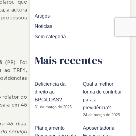
clarou que
a, a autora
Artigos
s processos
Notícias
Sem categoria
Mais recentes
 (PR). Foi
u ao TRF4,
rovidências
Deficiência dá
Qual a melhor
direito ao
forma de contribuir
 relator do
BPC/LOAS?
para a
 saia em 45
31 de março de 2025
previdência?
24 de março de 2025
ra 45 dias.
Planejamento
Aposentadoria
do serviço
Previdenciário vale
Especial para