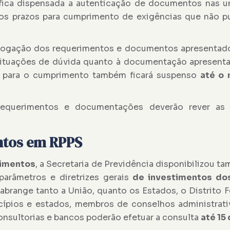
, fica dispensada a autenticação de documentos nas 
s prazos para cumprimento de exigências que não p
ologação dos requerimentos e documentos apresentad
situações de dúvida quanto à documentação apresent
azo para o cumprimento também ficará suspenso
até o 
 requerimentos e documentações deverão rever as 
ntos em RPPS
timentos
, a Secretaria de Previdência disponibilizou t
 parâmetros e diretrizes gerais
de investimentos do
 abrange tanto a União, quanto os Estados, o Distrito F
ípios e estados, membros de conselhos administrativ
onsultorias e bancos poderão efetuar a consulta
até 15