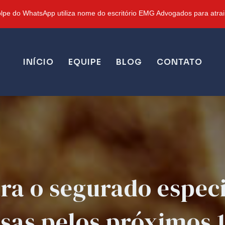
pe do WhatsApp utiliza nome do escritório EMG Advogados para atrair
INÍCIO
EQUIPE
BLOG
CONTATO
ra o segurado especi
sas pelos próximos 1