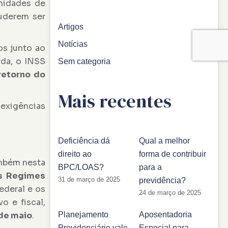
unidades de
uderem ser
Artigos
Notícias
os junto ao
ada, o INSS
Sem categoria
retorno do
Mais recentes
exigências
Deficiência dá
Qual a melhor
direito ao
forma de contribuir
ambém nesta
BPC/LOAS?
para a
s Regimes
31 de março de 2025
previdência?
ederal e os
24 de março de 2025
o e fiscal,
 de maio
.
Planejamento
Aposentadoria
Previdenciário vale
Especial para