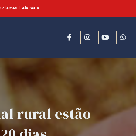
 clientes.
Leia mais.
al rural estão
20 dias