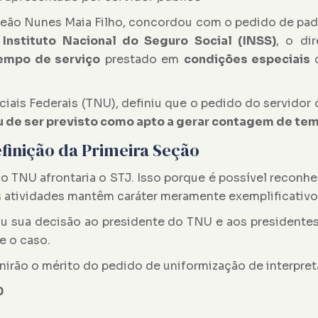
eão Nunes Maia Filho, concordou com o pedido de pad
o
Instituto Nacional do Seguro Social (INSS)
, o di
empo de serviço
prestado em
condições especiais
d
iais Federais (TNU), definiu que o pedido do servidor
ou de ser previsto como apto a gerar contagem de te
finição da Primeira Seção
o TNU afrontaria o STJ. Isso porque é possível reconhe
as atividades mantêm caráter meramente
exemplificativo
sua decisão ao presidente do TNU e aos presidentes d
e o caso.
irão o mérito do pedido de uniformização de interpretaç
0