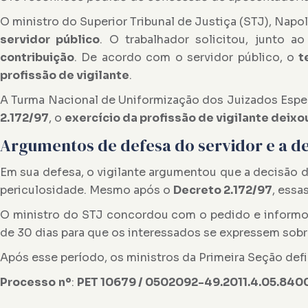
O ministro do Superior Tribunal de Justiça (STJ),
Napol
servidor público
. O trabalhador solicitou, junto a
contribuição
. De acordo com o servidor público, o
t
profissão de vigilante
.
A Turma Nacional de Uniformização dos Juizados Espec
2.172/97
, o
exercício da profissão de vigilante deix
Argumentos de defesa do servidor e a de
Em sua defesa, o vigilante argumentou que a decisão d
periculosidade. Mesmo após o
Decreto 2.172/97
, ess
O ministro do STJ concordou com o pedido e informou 
de 30 dias para que os interessados se expressem sobr
Após esse período, os ministros da Primeira Seção defin
Processo
nº
:
PET 10679
/
0502092-49.2011.4.05.840