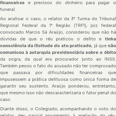
financeiras
e precisou do dinheiro para pagar o
funeral.
Ao analisar o caso, o relator da 3ª Turma do Tribunal
Regional Federal da 1ª Região (TRF1), juiz federal
convocado Marcio Sá Araújo, considerou que não há
dúvidas de que o réu praticou o delito e
tinha
consciência da ilicitude do ato praticado
, já que
não
comunicou à autarquia previdenciária sobre o
óbit
da sogra, da qual era procurador junto ao INSS.
Também pesou o fato do acusado não ter comprovado
que passava por dificuldades financeiras que
impusessem a prática delituosa como única forma de
garantir seu sustento. Araújo ponderou, entretanto,
que mesmo isso não descaracterizaria o fator penal do
caso.
Diante disso, o Colegiado, acompanhando o voto do
relator, deu parcial provimento à apelação do réu,