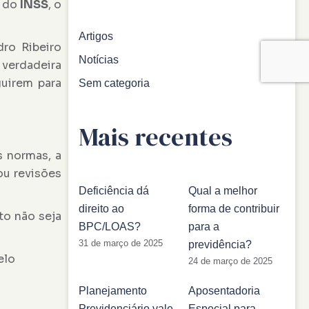
o do
INSS
, o
Artigos
dro Ribeiro
Notícias
 verdadeira
guirem para
Sem categoria
Mais recentes
s normas, a
ou revisões
Deficiência dá
Qual a melhor
direito ao
forma de contribuir
to não seja
BPC/LOAS?
para a
31 de março de 2025
previdência?
elo
24 de março de 2025
Planejamento
Aposentadoria
Previdenciário vale
Especial para