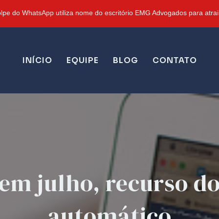
pe do WhatsApp utiliza nome do escritório EMG Advogados para atrair
INÍCIO
EQUIPE
BLOG
CONTATO
 em julho, recurso do
automático