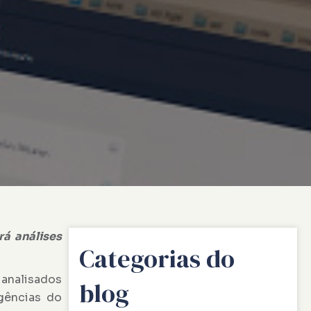
rá análises
Categorias do
analisados
blog
agências do