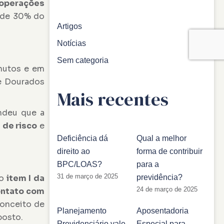
 operações
r de 30% do
Artigos
Notícias
Sem categoria
inutos e em
de Dourados
Mais recentes
endeu que a
 de risco
e
Deficiência dá
Qual a melhor
direito ao
forma de contribuir
BPC/LOAS?
para a
31 de março de 2025
o
item I da
previdência?
24 de março de 2025
ontato com
conceito de
Planejamento
Aposentadoria
posto.
Previdenciário vale
Especial para