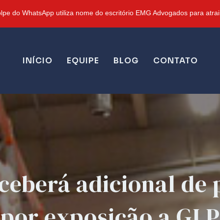
pe do WhatsApp utiliza nome do escritório EMG Advogados para atrair
INÍCIO
EQUIPE
BLOG
CONTATO
eberá adicional de 
por exposição a GLP