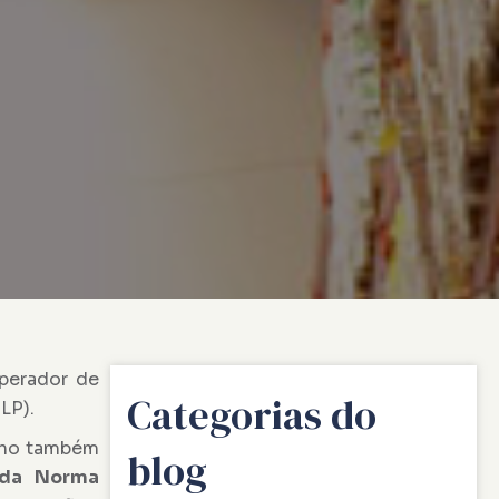
perador de
Categorias do
LP).
alho também
blog
 da Norma