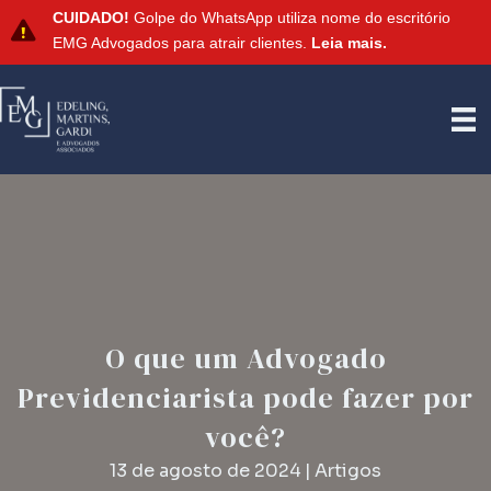
CUIDADO!
Golpe do WhatsApp utiliza nome do escritório
EMG Advogados para atrair clientes.
Leia mais.
O que um Advogado
Previdenciarista pode fazer por
você?
13 de agosto de 2024
|
Artigos