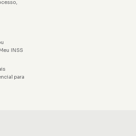
ocesso,
ou
l Meu INSS
ais
ncial para