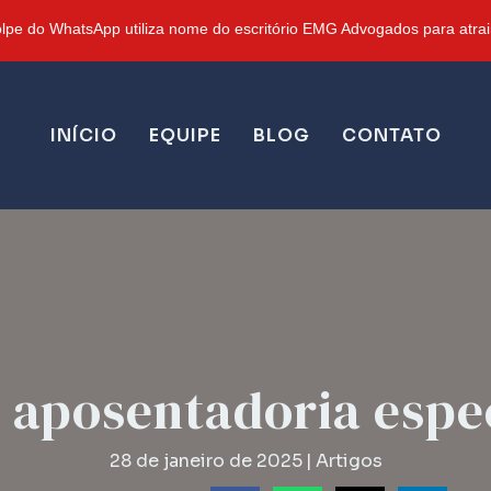
pe do WhatsApp utiliza nome do escritório EMG Advogados para atrair
INÍCIO
EQUIPE
BLOG
CONTATO
 aposentadoria espe
28 de janeiro de 2025
|
Artigos