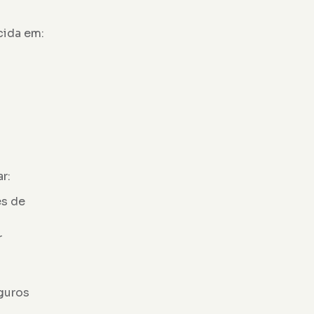
cida em:
r:
es de
r
guros