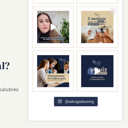
al?
salubres
@advogadosemg