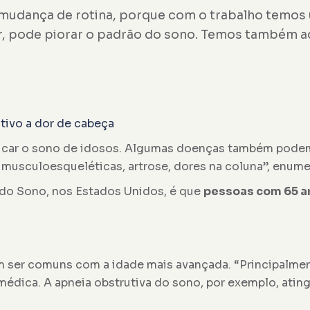
mudança de rotina, porque com o trabalho temos u
r, pode piorar o padrão do sono. Temos também aq
tivo a dor de cabeça
r o sono de idosos. Algumas doenças também podem at
sculoesqueléticas, artrose, dores na coluna”, enumera
do Sono, nos Estados Unidos, é que
pessoas com 65 an
ser comuns com a idade mais avançada. “Principalme
a médica. A apneia obstrutiva do sono, por exemplo, at