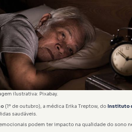
gem ilustrativa: Pixabay.
so
(1º de outubro), a médica Erika Treptow, do
Instituto
idas saudáveis.
 emocionais podem ter impacto na qualidade do sono ne