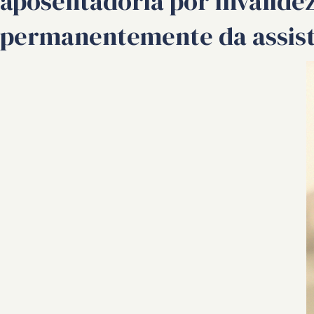
aposentadoria por invalid
permanentemente da assistê